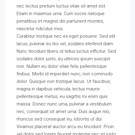
nec lectus pretium luctus vitae sit amet est.
Etiam in maximus urna. Cum sociis natoque
penatibus et magnis dis parturient montes,
nascetur ridiculus mus.
Curabitur tristique nec ex eget posuere. Sed elit
lacus, pulvinar eu leo vel, sodales eleifend diam.
Nunc tincidunt libero id tellus luctus efficitur. Sed
sodales dolor justo, eu ultrices ipsum suscipit
non. Nullam eu dolor vitae felis pellentesque
finibus. Morbi id imperdiet nunc, non commodo
dolor. Quisque non tristique lacus. Ut faucibus,
magna in dapibus vehicula, lectus mauris
pellentesque metus, eu sagittis mi enim quis
massa. Donec nunc urna, pulvinar a vestibulum
nec, consequat sit amet urna. Duis augue nisi,
rhoncus sed consequat eu, lobortis ut dui.
Vivamus placerat auctor arcu eu tincidunt. Proin
vel dolor sed lorem feugiat molestie nec et justo.