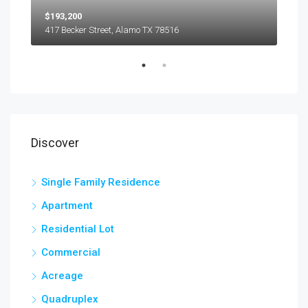
$193,200
$45
417 Becker Street, Alamo TX 78516
501
Discover
Single Family Residence
Apartment
Residential Lot
Commercial
Acreage
Quadruplex