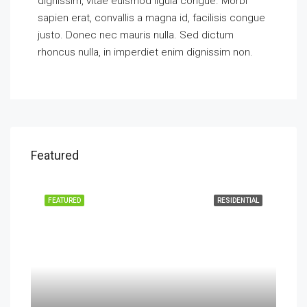
dignissim, vitae euismod ligula congue. Morbi
sapien erat, convallis a magna id, facilisis congue
justo. Donec nec mauris nulla. Sed dictum
rhoncus nulla, in imperdiet enim dignissim non.
Featured
EASE
FEATURED
RESIDENTIAL
FEA