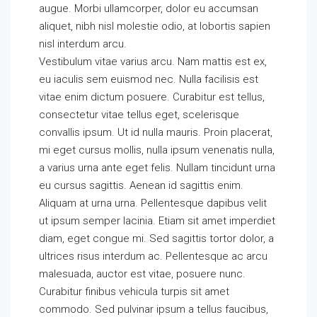
augue. Morbi ullamcorper, dolor eu accumsan
aliquet, nibh nisl molestie odio, at lobortis sapien
nisl interdum arcu.
Vestibulum vitae varius arcu. Nam mattis est ex,
eu iaculis sem euismod nec. Nulla facilisis est
vitae enim dictum posuere. Curabitur est tellus,
consectetur vitae tellus eget, scelerisque
convallis ipsum. Ut id nulla mauris. Proin placerat,
mi eget cursus mollis, nulla ipsum venenatis nulla,
a varius urna ante eget felis. Nullam tincidunt urna
eu cursus sagittis. Aenean id sagittis enim.
Aliquam at urna urna. Pellentesque dapibus velit
ut ipsum semper lacinia. Etiam sit amet imperdiet
diam, eget congue mi. Sed sagittis tortor dolor, a
ultrices risus interdum ac. Pellentesque ac arcu
malesuada, auctor est vitae, posuere nunc.
Curabitur finibus vehicula turpis sit amet
commodo. Sed pulvinar ipsum a tellus faucibus,